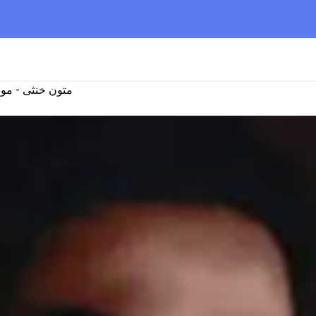
متون خنثی - مو