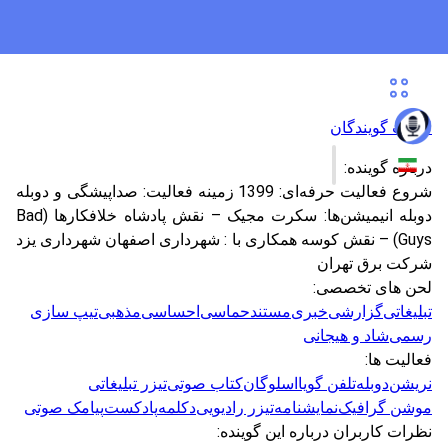
لیست گویندگان
درباره گوینده:
شروع فعالیت حرفه‌ای: 1399 زمینه فعالیت: صداپیشگی و دوبله
دوبله انیمیشن‌ها: سکرت مجیک – نقش پادشاه خلافکارها (Bad
Guys) – نقش کوسه همکاری با : شهرداری اصفهان شهرداری یزد
شرکت برق تهران
لحن های تخصصی:
تبلیغاتی
گزارشی
خبری
مستند
حماسی
احساسی
مذهبی
تیپ سازی
رسمی
شاد و هیجانی
فعالیت ها:
نریشن
دوبله
تلفن گویا
اسلوگان
کتاب صوتی
تیزر تبلیغاتی
موشن گرافیک
نمایشنامه
تیزر رادیویی
دکلمه
پادکست
پیامک صوتی
نظرات کاربران درباره این گوینده: