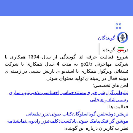
لیست گویندگان
درباره گوینده:
شروع فعالیت حرفه ای گویندگی از سال 1394 همکاری با
شرکت مهاجرتی go2tr به مدت 4 سال همکاری با شرکت
تبلیغاتی ویرگول همکاری با استدیو ی باریش سسی در زمینه ی
دوبله فعال در زمینه ی تولید محتوای صوتی
لحن های تخصصی:
تبلیغاتی
گزارشی
خبری
مستند
حماسی
احساسی
مذهبی
تیپ سازی
رسمی
شاد و هیجانی
فعالیت ها:
نریشن
دوبله
تلفن گویا
اسلوگان
کتاب صوتی
تیزر تبلیغاتی
موشن گرافیک
پیامک صوتی
پادکست
دکلمه
تیزر رادیویی
نمایشنامه
نظرات کاربران درباره این گوینده: