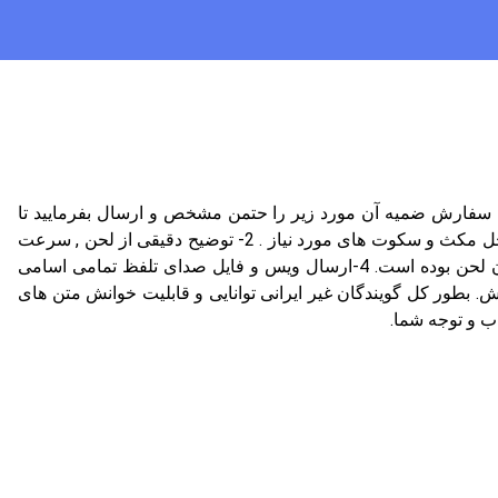
یید: هنگام سفارش ضمیه آن مورد زیر را حتمن مشخص و ارسال بفرمایید تا
فایل صوتی شما با دقیق ترین حالت ممکن و سریع ترین زمان بدست شما برسد و سفارش کمتر دچار اصلاحیه شود. 1- مشخص کردن محل مکث و سکوت های مورد نیاز . 2- توضیح دقیقی از لحن , سرعت
مورد نیاز و نحوه خوانش متن . 3- ارسال دمویی از این گوینده که نزدیکترین لحن درخواستی شما را دارد و احتمالا دلیل انتخاب شما همان لحن بوده است. 4-ارسال ویس و فایل صدای تلفظ تمامی اسامی
ت در متن تان وجود داشته باشد 5- ارسال فایل تایپ شده متن بصورت word یا PDF ضمیمه سفارش. بطور کل گویندگان غیر ایرانی توانایی و قابلیت خوانش متن های
اب و توجه شما.