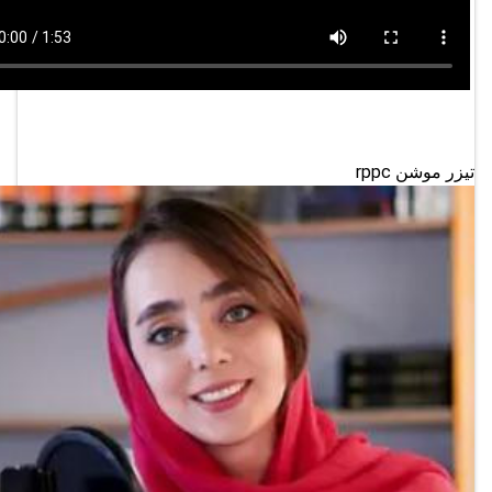
تیزر موشن rppc