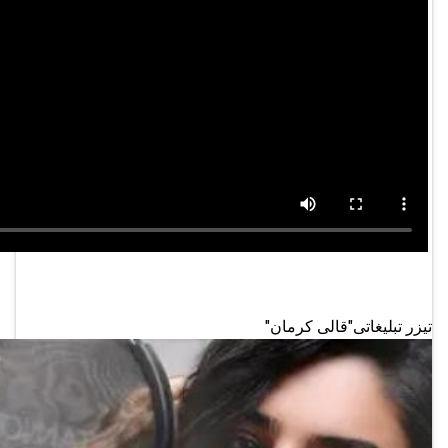
تیزر تبلیغاتی"قالی کرمان"