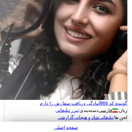
گوینده کد 866
آمادگی دریافت سفارش را دارم
زبان:
فارسی
دسته‌بندی:
تیزر تبلیغاتی
لحن ها:
تبلیغاتی
شاد و هیجانی
گزارشی
صفحه اصلی