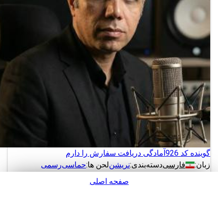
گوینده کد 926
آمادگی دریافت سفارش را دارم
زبان:
فارسی
دسته‌بندی:
نریشن
لحن ها:
حماسی
رسمی
صفحه اصلی
دانلود
پشتیبانی