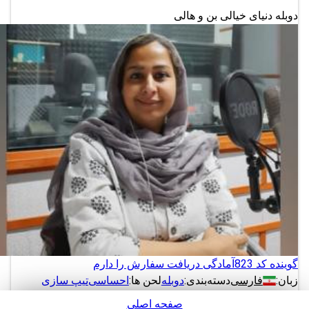
دوبله دنیای خیالی بن و هالی
گوینده کد 823
آمادگی دریافت سفارش را دارم
زبان:
فارسی
دسته‌بندی:
دوبله
لحن ها:
احساسی
تیپ سازی
صفحه اصلی