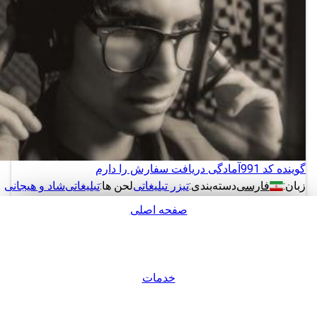
گوینده کد 991
آمادگی دریافت سفارش را دارم
زبان:
فارسی
دسته‌بندی:
تیزر تبلیغاتی
لحن ها:
تبلیغاتی
شاد و هیجانی
صفحه اصلی
دانلود
پشتیبانی
نمونه های بیشتر از این گوینده
خدمات
ورود / عضویت