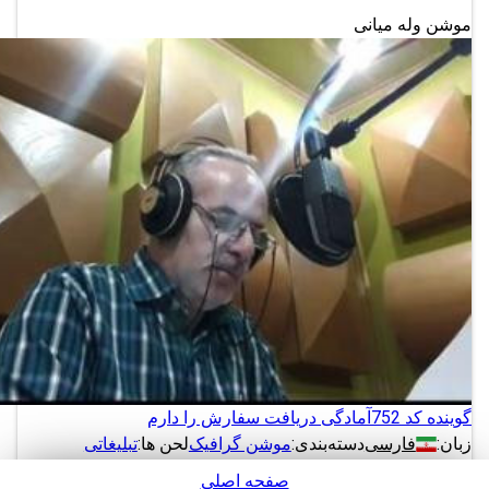
موشن وله میانی
گوینده کد 752
آمادگی دریافت سفارش را دارم
زبان:
فارسی
دسته‌بندی:
موشن گرافیک
لحن ها:
تبلیغاتی
صفحه اصلی