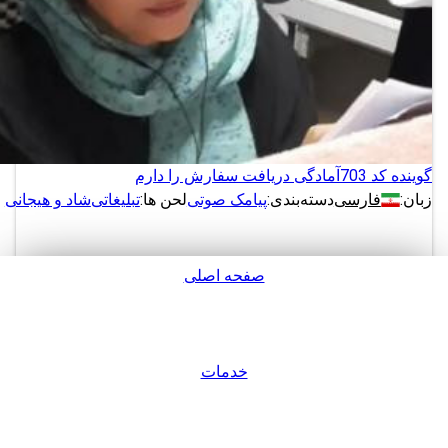
گوینده کد 703
آمادگی دریافت سفارش را دارم
زبان:
فارسی
دسته‌بندی:
پیامک صوتی
لحن ها:
تبلیغاتی
شاد و هیجانی
صفحه اصلی
دانلود
پشتیبانی
نمونه های بیشتر از این گوینده
خدمات
ورود / عضویت