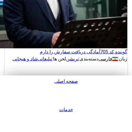
گوینده کد 705
آمادگی دریافت سفارش را دارم
زبان:
فارسی
دسته‌بندی:
نریشن
لحن ها:
تبلیغاتی
شاد و هیجانی
صفحه اصلی
دانلود
پشتیبانی
نمونه های بیشتر از این گوینده
خدمات
ورود / عضویت