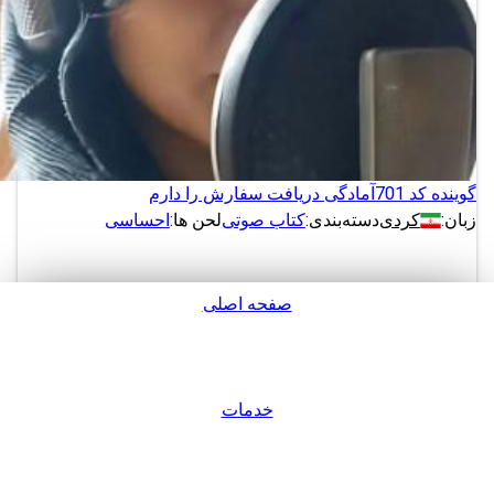
گوینده کد 701
آمادگی دریافت سفارش را دارم
زبان:
کردی
دسته‌بندی:
کتاب صوتی
لحن ها:
احساسی
صفحه اصلی
دانلود
پشتیبانی
نمونه های بیشتر از این گوینده
خدمات
ورود / عضویت