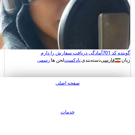
گوینده کد 701
آمادگی دریافت سفارش را دارم
زبان:
فارسی
دسته‌بندی:
پادکست
لحن ها:
رسمی
صفحه اصلی
دانلود
پشتیبانی
نمونه های بیشتر از این گوینده
خدمات
ورود / عضویت