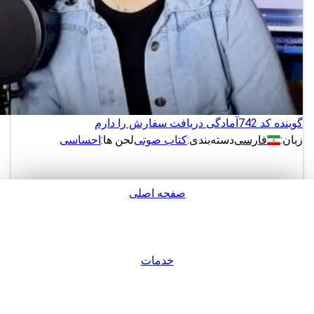
گوینده کد 742
آمادگی دریافت سفارش را دارم
زبان:
فارسی
دسته‌بندی:
کتاب صوتی
لحن ها:
احساسی
صفحه اصلی
دانلود
پشتیبانی
نمونه های بیشتر از این گوینده
خدمات
ورود / عضویت