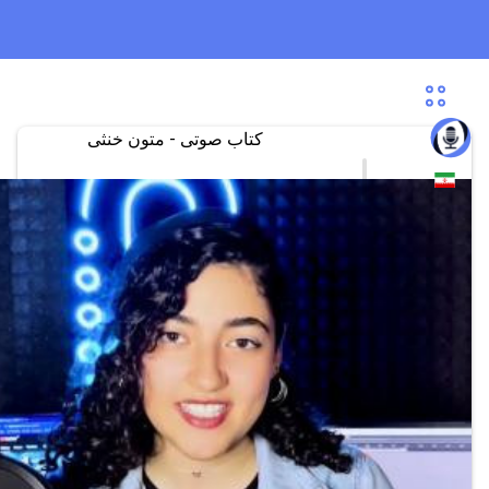
کتاب صوتی - متون خنثی