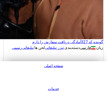
گوینده کد 327
آمادگی دریافت سفارش را دارم
زبان:
فارسی
دسته‌بندی:
تیزر تبلیغاتی
لحن ها:
تبلیغاتی
رسمی
صفحه اصلی
دانلود
پشتیبانی
نمونه های بیشتر از این گوینده
خدمات
ورود / عضویت