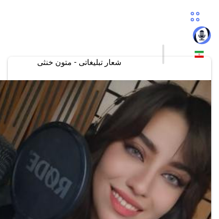
شعار تبلیغاتی - متون خنثی