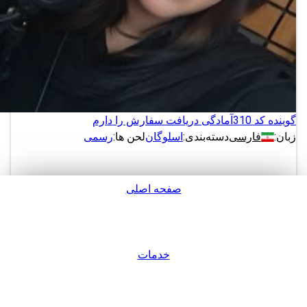
گوینده کد 310
آمادگی دریافت سفارش را دارم
زبان:
فارسی
دسته‌بندی:
اسلوگان
لحن ها:
رسمی
صفحه اصلی
دانلود
پشتیبانی
نمونه های بیشتر از این گوینده
خدمات
ورود / عضویت