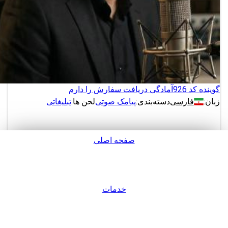
گوینده کد 926
آمادگی دریافت سفارش را دارم
زبان:
فارسی
دسته‌بندی:
پیامک صوتی
لحن ها:
تبلیغاتی
صفحه اصلی
دانلود
پشتیبانی
نمونه های بیشتر از این گوینده
خدمات
ورود / عضویت