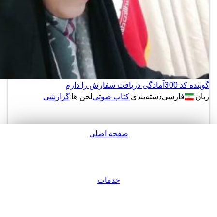
گوینده کد 300
آمادگی دریافت سفارش را دارم
زبان:
فارسی
دسته‌بندی:
کتاب صوتی
لحن ها:
گزارشی
صفحه اصلی
دانلود
پشتیبانی
نمونه های بیشتر از این گوینده
خدمات
ورود / عضویت