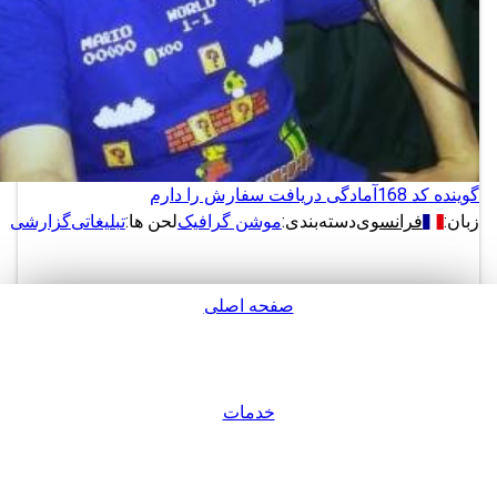
گوینده کد 168
آمادگی دریافت سفارش را دارم
زبان:
فرانسوی
دسته‌بندی:
موشن گرافیک
لحن ها:
تبلیغاتی
گزارشی
صفحه اصلی
دانلود
پشتیبانی
نمونه های بیشتر از این گوینده
خدمات
ورود / عضویت