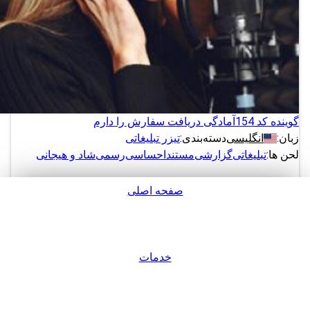
گوینده کد 154
آمادگی دریافت سفارش را دارم
زبان:
انگلیسی
دسته‌بندی:
تیزر تبلیغاتی
لحن ها:
تبلیغاتی
گزارشی
مستند
احساسی
رسمی
شاد و هیجانی
صفحه اصلی
دانلود
پشتیبانی
نمونه های بیشتر از این گوینده
خدمات
ورود / عضویت